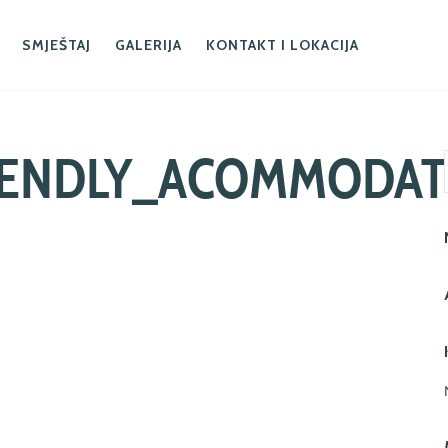
SMJEŠTAJ
GALERIJA
KONTAKT I LOKACIJA
IENDLY_ACOMMODAT
P