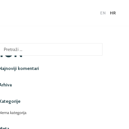
EN
HR
ION
retraži:
Najnoviji komentari
Arhiva
Kategorije
Nema kategorija
Meta