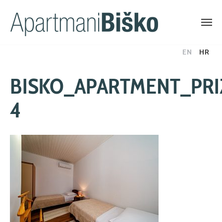
Skip
EN
HR
to
content
BISKO_APARTMENT_PR
4